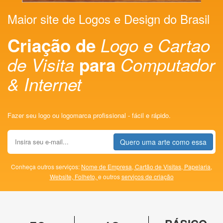
Maior site de Logos e Design do Brasil
Criação de
Logo e Cartao
de Visita
para
Computador
& Internet
Fazer seu logo ou logomarca profissional - fácil e rápido.
Quero uma arte como essa
Conheça outros serviços:
Nome de Empresa,
Cartão de Visitas,
Papelaria,
Website,
Folheto,
e outros
serviços de criação