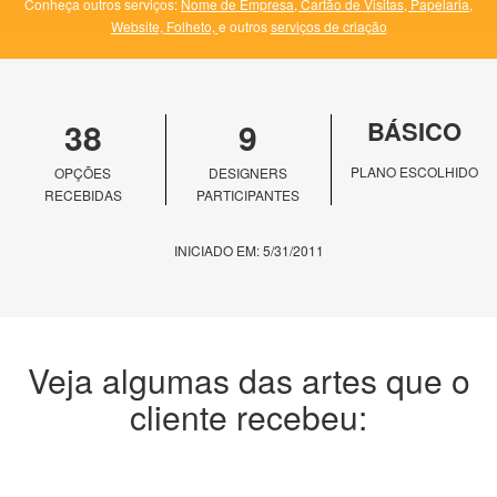
Conheça outros serviços:
Nome de Empresa,
Cartão de Visitas,
Papelaria,
Website,
Folheto,
e outros
serviços de criação
38
9
BÁSICO
PLANO ESCOLHIDO
OPÇÕES
DESIGNERS
RECEBIDAS
PARTICIPANTES
INICIADO EM: 5/31/2011
Veja algumas das artes que o
cliente recebeu: