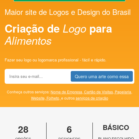
Maior site de Logos e Design do Brasil
Criação de
Logo
para
Alimentos
Fazer seu logo ou logomarca profissional - fácil e rápido.
Quero uma arte como essa
Conheça outros serviços:
Nome de Empresa,
Cartão de Visitas,
Papelaria,
Website,
Folheto,
e outros
serviços de criação
28
6
BÁSICO
PLANO ESCOLHIDO
OPÇÕES
DESIGNERS