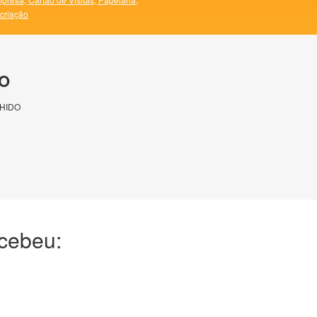
 criação
O
HIDO
ecebeu: