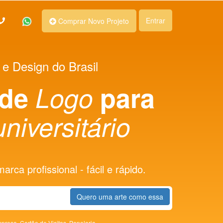
Entrar
Comprar Novo Projeto
 e Design do Brasil
 de
Logo
para
niversitário
rca profissional - fácil e rápido.
Quero uma arte como essa
presa,
Cartão de Visitas,
Papelaria,