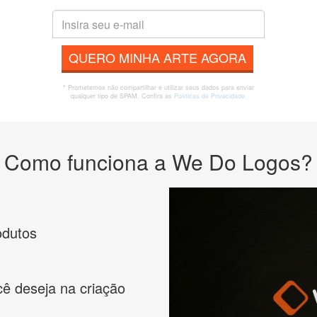
QUERO MINHA ARTE AGORA
* Prometemos não compartilhar e utilizar seus dados para enviar
qualquer tipo de SPAM. Confira as
Políticas de Privacidade.
Como funciona a We Do Logos?
odutos
cê deseja na criação