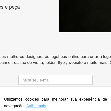
es e peça
s melhores designers de logotipos online para criar a lo
 banner, cartão de visita, folder, flyer, website e muito mai
CRIE SUA MARCA
Utilizamos cookies para melhorar sua experiência de
* Prometemos não compartilhar e utilizar seus dados para enviar
qualquer tipo de SPAM. Confira as
Políticas de Privacidade.
navegação.
Saiba mais