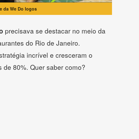
te da We Do logos
o
precisava se destacar no meio da
taurantes do Rio de Janeiro.
tratégia incrível e cresceram o
s de 80%. Quer saber como?