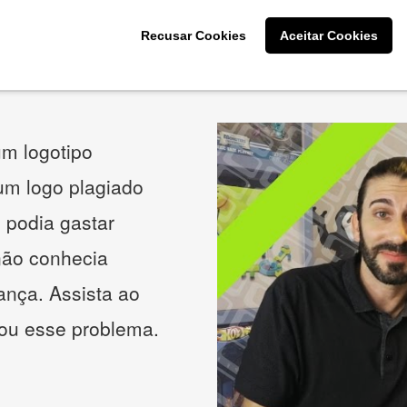
Recusar Cookies
Aceitar Cookies
O que os nossos clientes acham
m logotipo
 um logo plagiado
 podia gastar
não conhecia
ança. Assista ao
nou esse problema.