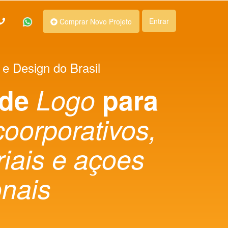
Entrar
Comprar Novo Projeto
 e Design do Brasil
 de
Logo
para
coorporativos,
iais e açoes
nais