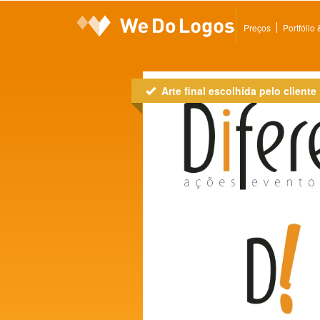
Preços
Portfólio
Arte final escolhida pelo cliente