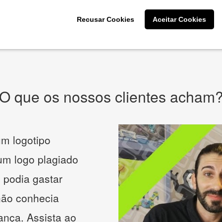
CRIE SUA MARCA
Recusar Cookies
Aceitar Cookies
* Prometemos não compartilhar e utilizar seus dados para enviar
qualquer tipo de SPAM. Confira as
Políticas de Privacidade.
O que os nossos clientes acham
m logotipo
 um logo plagiado
 podia gastar
não conhecia
ança. Assista ao