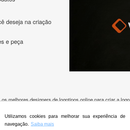
cê deseja na criação
es e peça
s melhores designers de logotipos online para criar a lo
 banner, cartão de visita, folder, flyer, website e muito mai
Utilizamos cookies para melhorar sua experiência de
navegação.
Saiba mais