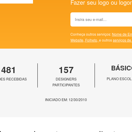
Fazer seu logo ou logoma
Conheça outros serviços:
Nome de Em
Website,
Folheto,
e outros
serviços de
481
157
BÁSIC
PLANO ESCOL
ES RECEBIDAS
DESIGNERS
PARTICIPANTES
INICIADO EM: 12/30/2010