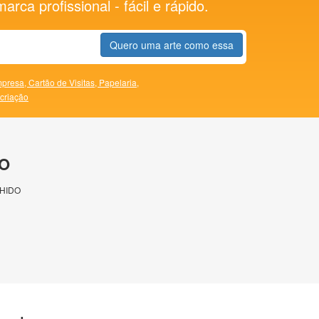
rca profissional - fácil e rápido.
Quero uma arte como essa
presa,
Cartão de Visitas,
Papelaria,
 criação
O
HIDO