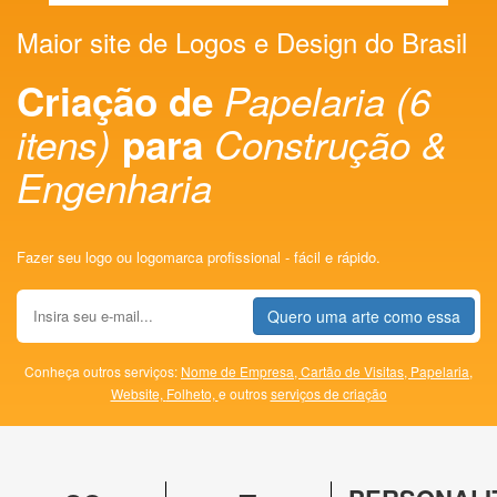
Maior site de Logos e Design do Brasil
Criação de
Papelaria (6
itens)
para
Construção &
Engenharia
Fazer seu logo ou logomarca profissional - fácil e rápido.
Quero uma arte como essa
Conheça outros serviços:
Nome de Empresa,
Cartão de Visitas,
Papelaria,
Website,
Folheto,
e outros
serviços de criação