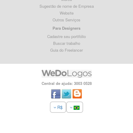
Sugestão de nome de Empresa
Website
Outros Serviços
Para Designers
Cadastre seu portifólio
Buscar trabalho
Guia do Freelancer
Central de ajuda: 3003 0528
R$