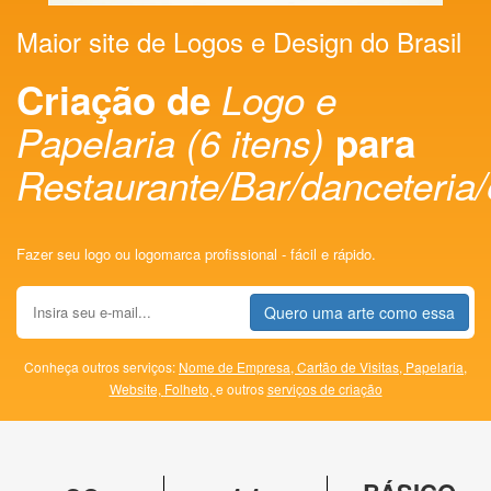
Maior site de Logos e Design do Brasil
Criação de
Logo e
Papelaria (6 itens)
para
Restaurante/Bar/danceteria/
Fazer seu logo ou logomarca profissional - fácil e rápido.
Quero uma arte como essa
Conheça outros serviços:
Nome de Empresa,
Cartão de Visitas,
Papelaria,
Website,
Folheto,
e outros
serviços de criação