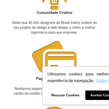
Comunidade Criativa
Deixe que 80.000 designers do Brasil inteiro cuidem do
seu projeto de design e web design e criem a melhor
logomarca para sua empresa.
Utilizamos cookies para melho
Pagamento Facilitado
experiência de navegação.
Saiba 
Aceitamos pagamentos em boleto, transferência ou
cartão de crédito (até 12 vezes). É simples, prático e
Recusar Cookies
Aceitar Co
seguro.