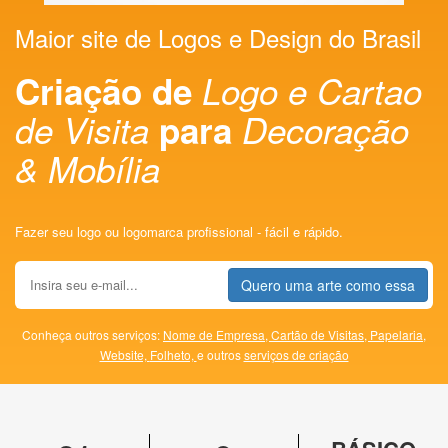
Maior site de Logos e Design do Brasil
Criação de
Logo e Cartao
de Visita
para
Decoração
& Mobília
Fazer seu logo ou logomarca profissional - fácil e rápido.
Quero uma arte como essa
Conheça outros serviços:
Nome de Empresa,
Cartão de Visitas,
Papelaria,
Website,
Folheto,
e outros
serviços de criação