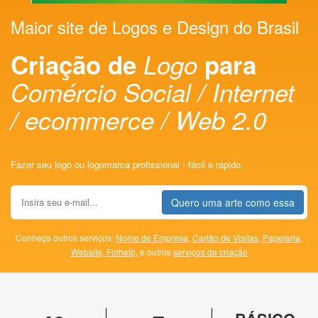
Maior site de Logos e Design do Brasil
Criação de
Logo
para
Comércio Social / Internet
/ ecommerce / Web 2.0
Fazer seu logo ou logomarca profissional - fácil e rápido.
Quero uma arte como essa
Conheça outros serviços:
Nome de Empresa,
Cartão de Visitas,
Papelaria,
Website,
Folheto,
e outros
serviços de criação