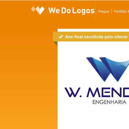
Preços
Portfólio
Arte final escolhida pelo cliente