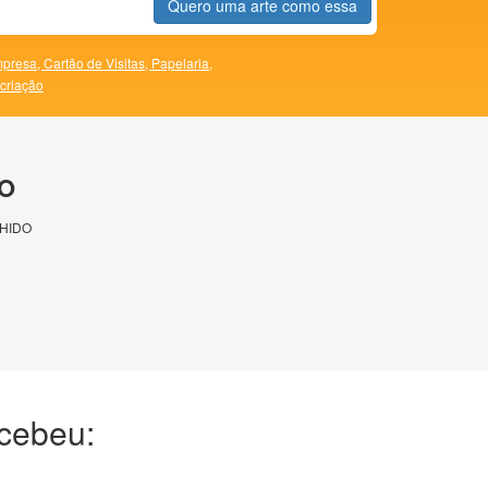
Quero uma arte como essa
presa,
Cartão de Visitas,
Papelaria,
 criação
O
HIDO
ecebeu: