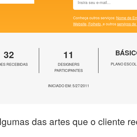
Conheça outros serviços:
Nome de Em
Website,
Folheto,
e outros
serviços de
32
11
BÁSIC
PLANO ESCOL
ES RECEBIDAS
DESIGNERS
PARTICIPANTES
INICIADO EM: 5/27/2011
lgumas das artes que o cliente r