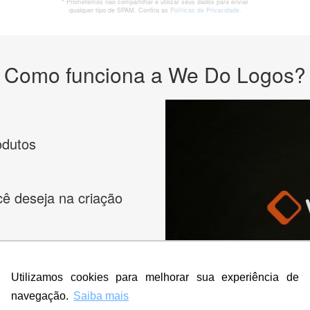
* Prometemos não compartilhar e utilizar seus dados para enviar
qualquer tipo de SPAM. Confira as
Políticas de Privacidade.
Como funciona a We Do Logos?
odutos
cê deseja na criação
es e peça
Utilizamos cookies para melhorar sua experiência de
navegação.
Saiba mais