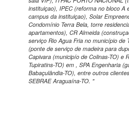
sala VIP), ITPAC PORTO NACIONAL (t
instituiçao), IPEC (reforma no bloco A 
campus da instituiçao), Solar Empreend
Condomínio Terra Bela, torre residenc
apartamentos), CR Almeida (construça
serviço Rio Agua Fria no município de 
(ponte de serviço de madeira para dup
Capivara (municipío de Colinas-TO) e R
Tupiratins-TO) em , SPA Engenharia (ga
Babaçulândia-TO), entre outros cliente
SEBRAE Araguaína-TO. "