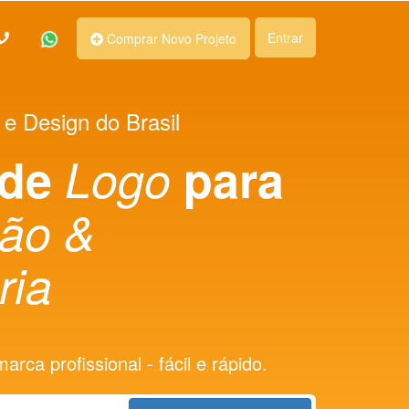
Entrar
Comprar Novo Projeto
 e Design do Brasil
 de
Logo
para
ção &
ria
rca profissional - fácil e rápido.