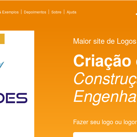
 & Exemplos
Depoimentos
Sobre
Ajuda
Maior site de Logos
Criação
Constru
Engenha
Fazer seu logo ou logoma