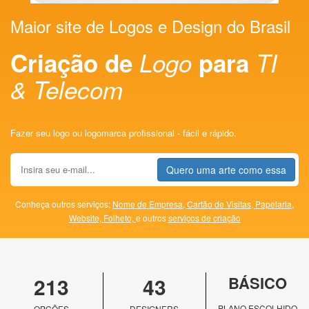
Maior site de Logos e Design do Brasil
Criação de
Logo
para
TI
& Telecom
Fazer seu logo ou logomarca profissional - fácil e rápido.
Quero uma arte como essa
Conheça outros serviços:
Nome de Empresa,
Cartão de Visitas,
Papelaria,
Website,
Folheto,
e outros
serviços de criação
213
43
BÁSICO
PLANO ESCOLHIDO
OPÇÕES
DESIGNERS