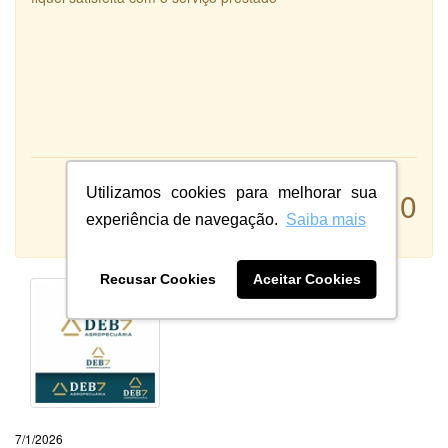
Atendimento:
Utilizamos cookies para melhorar sua
10
Qualidade:
experiência de navegação.
Saiba mais
Sistema:
Recusar Cookies
Aceitar Cookies
7/1/2026