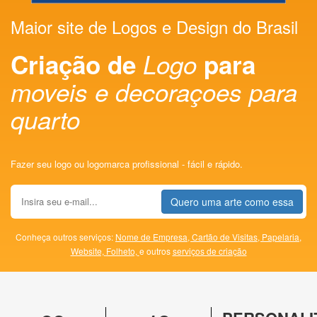
Maior site de Logos e Design do Brasil
Criação de
Logo
para
moveis e decoraçoes para
quarto
Fazer seu logo ou logomarca profissional - fácil e rápido.
Quero uma arte como essa
Conheça outros serviços:
Nome de Empresa,
Cartão de Visitas,
Papelaria,
Website,
Folheto,
e outros
serviços de criação