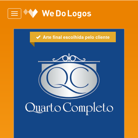
Toggle
navigation
Arte final escolhida pelo cliente