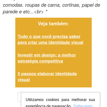
comodas. roupas de cama, cortinas, papel de
parede e etc...<br> "
Veja também:
Tudo o que você precisa saber
para criar uma identidade visual
Investir em design: a melhor
estratégia competitiva
5 passos elaborar identidade
visual
Utilizamos cookies para melhorar sua
experiência de navegação.
Saiba mais