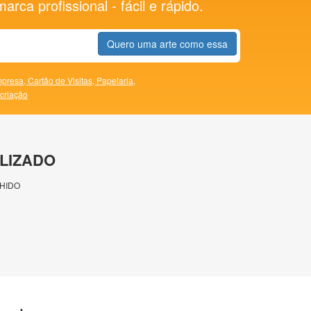
rca profissional - fácil e rápido.
Quero uma arte como essa
presa,
Cartão de Visitas,
Papelaria,
 criação
LIZADO
HIDO