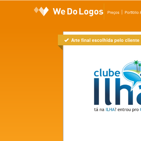
Preços
Portfólio
Arte final escolhida pelo cliente