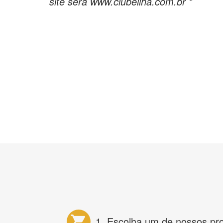
site sera www.clubeilha.com.br "
1. Escolha um de nossos pr