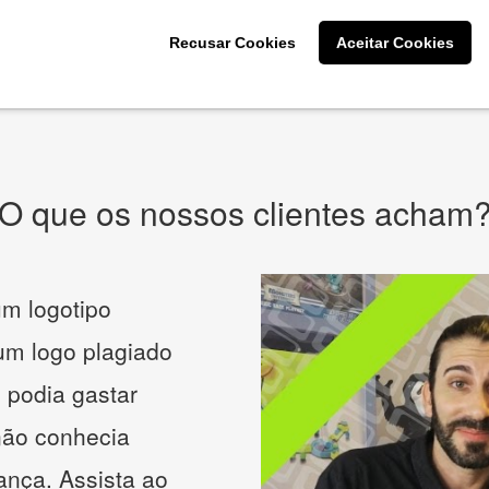
CRIE SUA MARCA
Recusar Cookies
Aceitar Cookies
* Prometemos não compartilhar e utilizar seus dados para enviar
qualquer tipo de SPAM. Confira as
Políticas de Privacidade.
O que os nossos clientes acham
m logotipo
 um logo plagiado
 podia gastar
não conhecia
ança. Assista ao