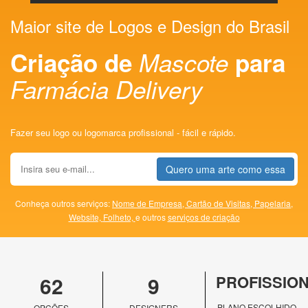
Maior site de Logos e Design do Brasil
Criação de
Mascote
para
Farmácia Delivery
Fazer seu logo ou logomarca profissional - fácil e rápido.
Quero uma arte como essa
Conheça outros serviços:
Nome de Empresa,
Cartão de Visitas,
Papelaria,
Website,
Folheto,
e outros
serviços de criação
62
9
PROFISSIO
PLANO ESCOLHIDO
OPÇÕES
DESIGNERS