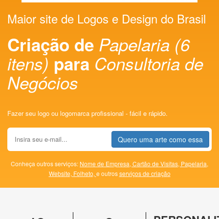
Maior site de Logos e Design do Brasil
Criação de
Papelaria (6
itens)
para
Consultoria de
Negócios
Fazer seu logo ou logomarca profissional - fácil e rápido.
Quero uma arte como essa
Conheça outros serviços:
Nome de Empresa,
Cartão de Visitas,
Papelaria,
Website,
Folheto,
e outros
serviços de criação