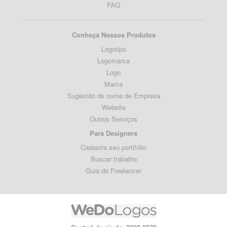
FAQ
Conheça Nossos Produtos
Logotipo
Logomarca
Logo
Marca
Sugestão de nome de Empresa
Website
Outros Serviços
Para Designers
Cadastre seu portifólio
Buscar trabalho
Guia do Freelancer