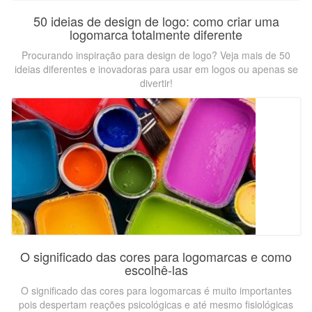
50 ideias de design de logo: como criar uma
logomarca totalmente diferente
Procurando inspiração para design de logo? Veja mais de 50
ideias diferentes e inovadoras para usar em logos ou apenas se
divertir!
O significado das cores para logomarcas e como
escolhê-las
O significado das cores para logomarcas é muito importantes
pois despertam reações psicológicas e até mesmo fisiológicas