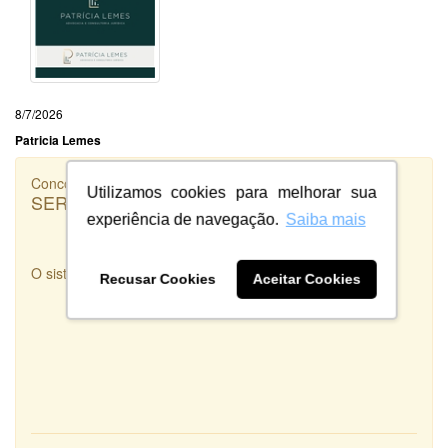
8/7/2026
Patricia Lemes
Concorrência
Utilizamos cookies para melhorar sua
SERTÃO GYM
experiência de navegação.
Saiba mais
O sistema estava travando muito dessa vez
Recusar Cookies
Aceitar Cookies