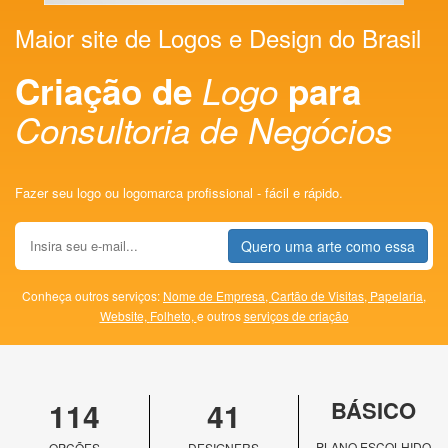
Maior site de Logos e Design do Brasil
Criação de
Logo
para
Consultoria de Negócios
Fazer seu logo ou logomarca profissional - fácil e rápido.
Quero uma arte como essa
Conheça outros serviços:
Nome de Empresa,
Cartão de Visitas,
Papelaria,
Website,
Folheto,
e outros
serviços de criação
114
41
BÁSICO
PLANO ESCOLHIDO
OPÇÕES
DESIGNERS