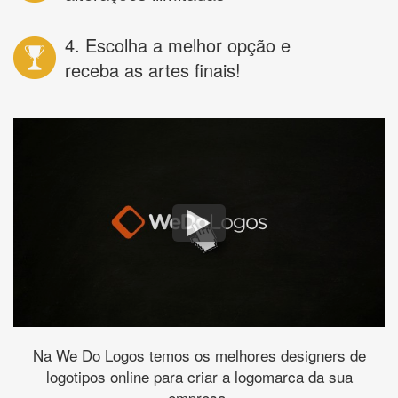
4. Escolha a melhor opção e
receba as artes finais!
Na We Do Logos temos os melhores designers de
logotipos online para criar a logomarca da sua
empresa.