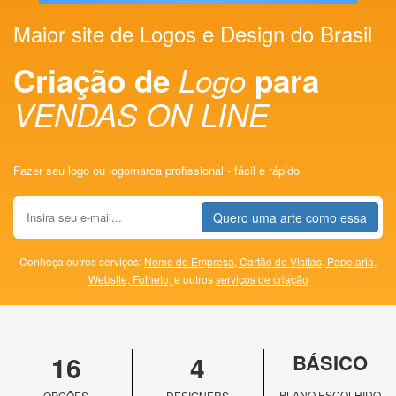
Maior site de Logos e Design do Brasil
Criação de
Logo
para
VENDAS ON LINE
Fazer seu logo ou logomarca profissional - fácil e rápido.
Quero uma arte como essa
Conheça outros serviços:
Nome de Empresa,
Cartão de Visitas,
Papelaria,
Website,
Folheto,
e outros
serviços de criação
16
4
BÁSICO
PLANO ESCOLHIDO
OPÇÕES
DESIGNERS