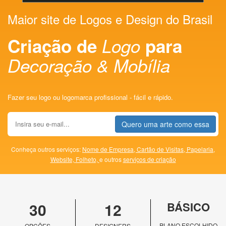
Maior site de Logos e Design do Brasil
Criação de
Logo
para
Decoração & Mobília
Fazer seu logo ou logomarca profissional - fácil e rápido.
Quero uma arte como essa
Conheça outros serviços:
Nome de Empresa,
Cartão de Visitas,
Papelaria,
Website,
Folheto,
e outros
serviços de criação
30
12
BÁSICO
PLANO ESCOLHIDO
OPÇÕES
DESIGNERS