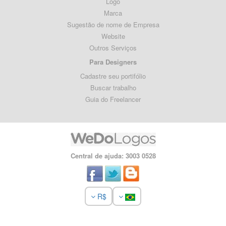
Logo
Marca
Sugestão de nome de Empresa
Website
Outros Serviços
Para Designers
Cadastre seu portifólio
Buscar trabalho
Guia do Freelancer
Central de ajuda: 3003 0528
R$