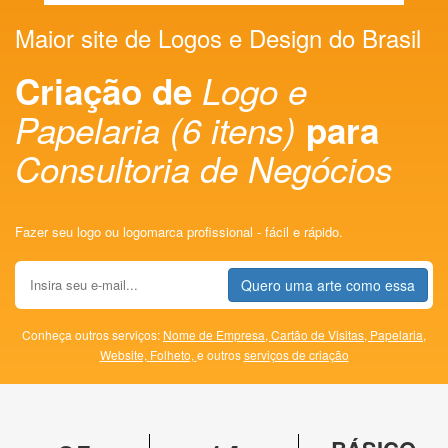
Maior site de Logos e Design do Brasil
Criação de
Logo e
Papelaria (6 itens)
para
Consultoria de Negócios
Fazer seu logo ou logomarca profissional - fácil e rápido.
Quero uma arte como essa
Conheça outros serviços:
Nome de Empresa,
Cartão de Visitas,
Papelaria,
Website,
Folheto,
e outros
serviços de criação