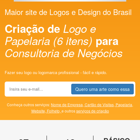
Maior site de Logos e Design do Brasil
Criação de
Logo e
Papelaria (6 itens)
para
Consultoria de Negócios
Fazer seu logo ou logomarca profissional - fácil e rápido.
Quero uma arte como essa
Conheça outros serviços:
Nome de Empresa,
Cartão de Visitas,
Papelaria,
Website,
Folheto,
e outros
serviços de criação