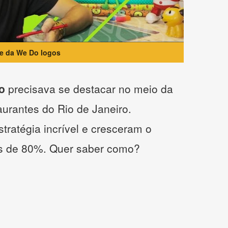
te da We Do logos
o
precisava se destacar no meio da
taurantes do Rio de Janeiro.
tratégia incrível e cresceram o
s de 80%. Quer saber como?