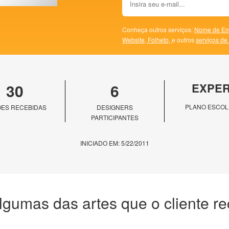
Conheça outros serviços:
Nome de Em
Website,
Folheto,
e outros
serviços de
30
6
EXPE
PLANO ESCOL
ES RECEBIDAS
DESIGNERS
PARTICIPANTES
INICIADO EM: 5/22/2011
lgumas das artes que o cliente r