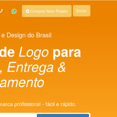
Entrar
Comprar Novo Projeto
 e Design do Brasil
 de
Logo
para
, Entrega &
amento
rca profissional - fácil e rápido.