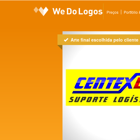
Preços
Portfólio
Arte final escolhida pelo cliente