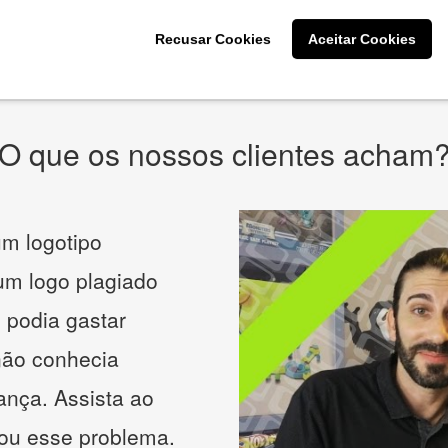
Recusar Cookies
Aceitar Cookies
* Prometemos não compartilhar e utilizar seus dados para enviar
qualquer tipo de SPAM. Confira as
Políticas de Privacidade.
O que os nossos clientes acham
m logotipo
 um logo plagiado
 podia gastar
não conhecia
ança. Assista ao
nou esse problema.