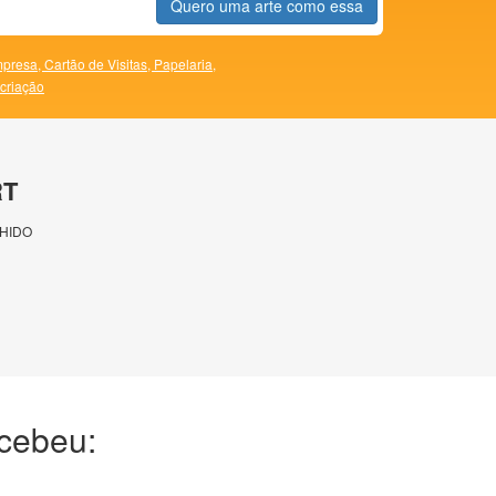
Quero uma arte como essa
presa,
Cartão de Visitas,
Papelaria,
 criação
RT
HIDO
ecebeu: