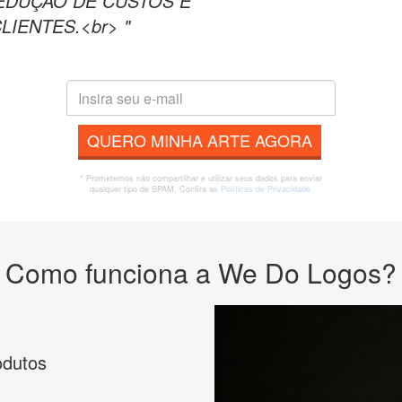
EDUÇAO DE CUSTOS E
IENTES.<br> "
QUERO MINHA ARTE AGORA
* Prometemos não compartilhar e utilizar seus dados para enviar
qualquer tipo de SPAM. Confira as
Políticas de Privacidade.
Como funciona a We Do Logos?
odutos