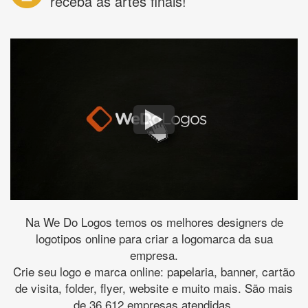
receba as artes finais!
Na We Do Logos temos os melhores designers de
logotipos online para criar a logomarca da sua
empresa.
Crie seu logo e marca online: papelaria, banner, cartão
de visita, folder, flyer, website e muito mais. São mais
de 36.612 empresas atendidas.