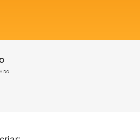
O
HIDO
riar: