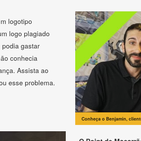
m logotipo
 um logo plagiado
 podia gastar
não conhecia
ança. Assista ao
nou esse problema.
Conheça o Benjamin, clien
O Point de Macarrã