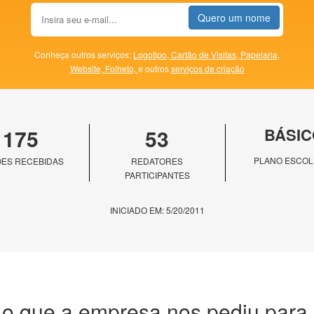
Quero um nome
Conheça outros serviços:
Logotipo,
Cartão de Visitas,
Papelaria,
Website,
Folheto,
e outros
serviços de criação
175
53
BÁSIC
PLANO ESCOL
ES RECEBIDAS
REDATORES
PARTICIPANTES
INICIADO EM: 5/20/2011
 o que a empresa nos pediu para c