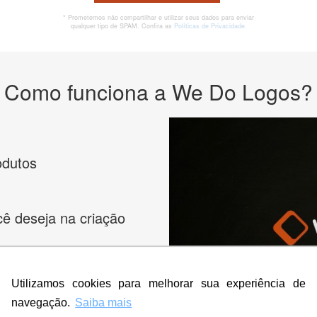
* Prometemos não compartilhar e utilizar seus dados para enviar
qualquer tipo de SPAM. Confira as
Políticas de Privacidade.
Como funciona a We Do Logos?
odutos
cê deseja na criação
es e peça
Utilizamos cookies para melhorar sua experiência de
navegação.
Saiba mais