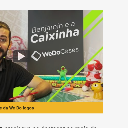
te da We Do logos
o
precisava se destacar no meio da