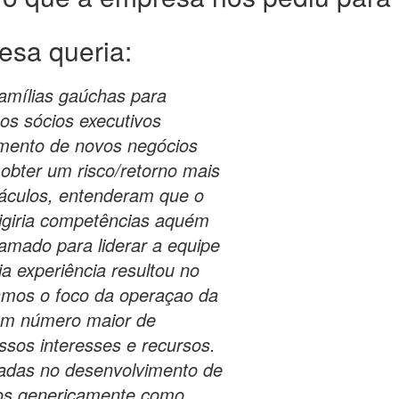
esa queria:
amílias gaúchas para
os sócios executivos
imento de novos negócios
obter um risco/retorno mais
táculos, entenderam que o
igiria competências aquém
amado para liderar a equipe
 experiência resultou no
amos o foco da operaçao da
um número maior de
sos interesses e recursos.
cadas no desenvolvimento de
dos genericamente como