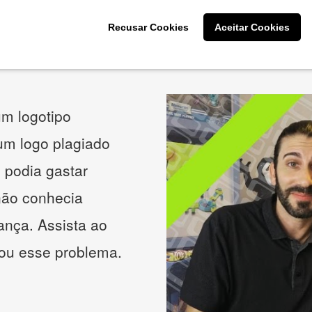
Recusar Cookies
Aceitar Cookies
O que os nossos clientes acham
m logotipo
 um logo plagiado
 podia gastar
não conhecia
ança. Assista ao
nou esse problema.