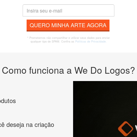
QUERO MINHA ARTE AGORA
* Prometemos não compartilhar e utilizar seus dados para enviar
qualquer tipo de SPAM. Confira as
Políticas de Privacidade.
Como funciona a We Do Logos?
odutos
cê deseja na criação