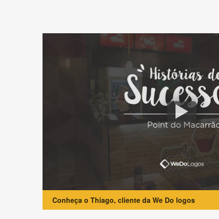
Conheça o Thiago, cliente da We Do logos