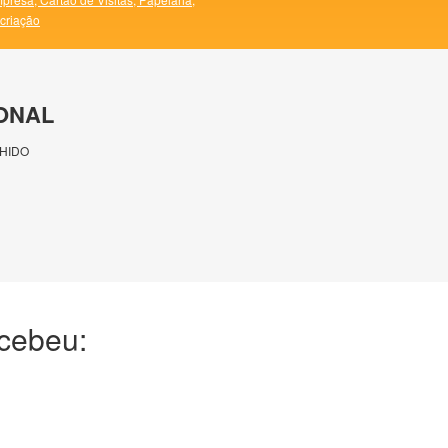
 criação
ONAL
HIDO
ecebeu: