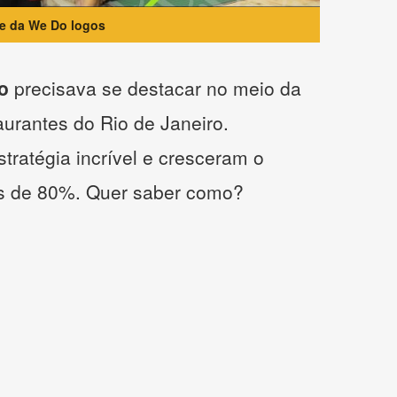
te da We Do logos
o
precisava se destacar no meio da
taurantes do Rio de Janeiro.
tratégia incrível e cresceram o
s de 80%. Quer saber como?