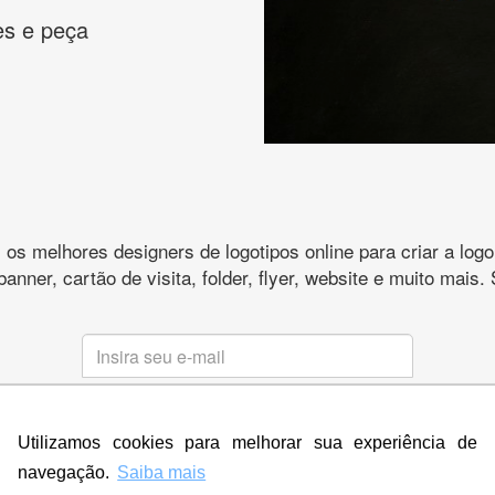
es e peça
s melhores designers de logotipos online para criar a lo
 banner, cartão de visita, folder, flyer, website e muito mai
CRIE SUA MARCA
Utilizamos cookies para melhorar sua experiência de
* Prometemos não compartilhar e utilizar seus dados para enviar
qualquer tipo de SPAM. Confira as
Políticas de Privacidade.
navegação.
Saiba mais