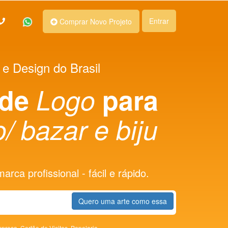
Entrar
Comprar Novo Projeto
 e Design do Brasil
 de
Logo
para
/ bazar e biju
rca profissional - fácil e rápido.
Quero uma arte como essa
presa,
Cartão de Visitas,
Papelaria,