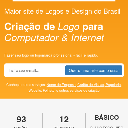
Maior site de Logos e Design do Brasil
Criação de
Logo
para
Computador & Internet
Fazer seu logo ou logomarca profissional - fácil e rápido.
Quero uma arte como essa
Conheça outros serviços:
Nome de Empresa,
Cartão de Visitas,
Papelaria,
Website,
Folheto,
e outros
serviços de criação
93
12
BÁSICO
PLANO ESCOLHIDO
OPÇÕES
DESIGNERS