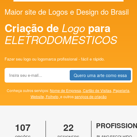
Maior site de Logos e Design do Brasil
Criação de
Logo
para
ELETRODOMESTICOS
Fazer seu logo ou logomarca profissional - fácil e rápido.
Quero uma arte como essa
Conheça outros serviços:
Nome de Empresa,
Cartão de Visitas,
Papelaria,
Website,
Folheto,
e outros
serviços de criação
107
22
PROFISSIO
PLANO ESCOLHIDO
OPÇÕES
DESIGNERS