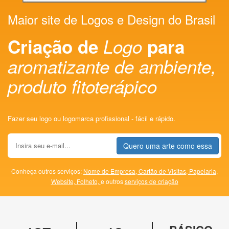
Maior site de Logos e Design do Brasil
Criação de
Logo
para
aromatizante de ambiente,
produto fitoterápico
Fazer seu logo ou logomarca profissional - fácil e rápido.
Quero uma arte como essa
Conheça outros serviços:
Nome de Empresa,
Cartão de Visitas,
Papelaria,
Website,
Folheto,
e outros
serviços de criação