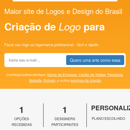
Maior site de Logos e Design do Brasil
Criação de
Logo
para
Fazer seu logo ou logomarca profissional - fácil e rápido.
Quero uma arte como essa
Conheça outros serviços:
Nome de Empresa,
Cartão de Visitas,
Papelaria,
Website,
Folheto,
e outros
serviços de criação
1
1
PERSONALI
PLANO ESCOLHIDO
OPÇÕES
DESIGNERS
RECEBIDAS
PARTICIPANTES