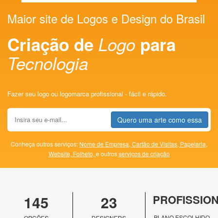
Maior site de Logos e Design do Brasil
Criação de
Logo
para
Tecnologia
Fazer seu logo ou logomarca profissional - fácil e rápido.
Quero uma arte como essa
Conheça outros serviços:
Nome de Empresa,
Cartão de Visitas,
Papelaria,
Website,
Folheto,
e outros
serviços de criação
145
23
PROFISSIO
PLANO ESCOLHIDO
OPÇÕES
DESIGNERS