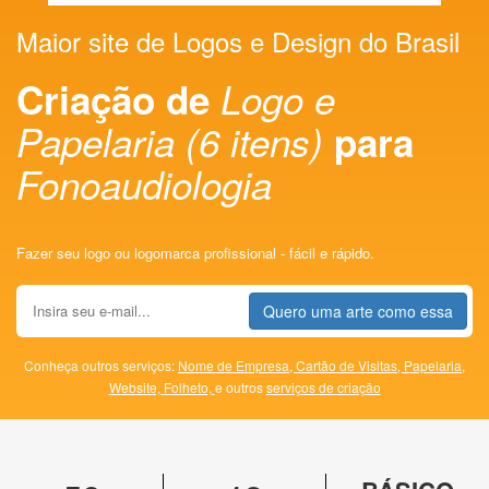
Maior site de Logos e Design do Brasil
Criação de
Logo e
Papelaria (6 itens)
para
Fonoaudiologia
Fazer seu logo ou logomarca profissional - fácil e rápido.
Quero uma arte como essa
Conheça outros serviços:
Nome de Empresa,
Cartão de Visitas,
Papelaria,
Website,
Folheto,
e outros
serviços de criação