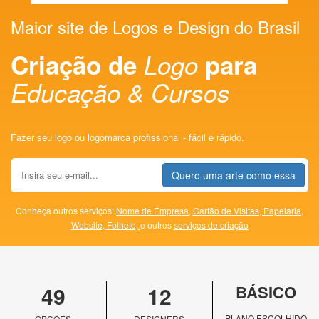
Maior site de Logos e Design do Brasil
Criação de
Logo
para
Educação & Cursos
Fazer seu logo ou logomarca profissional - fácil e rápido.
Quero uma arte como essa
Conheça outros serviços:
Nome de Empresa,
Cartão de Visitas,
Papelaria,
Website,
Folheto,
e outros
serviços de criação
49
12
BÁSICO
PLANO ESCOLHIDO
OPÇÕES
DESIGNERS