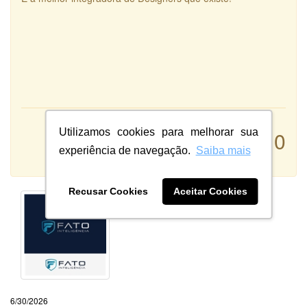
Atendimento:
Utilizamos cookies para melhorar sua
10
Qualidade:
experiência de navegação.
Saiba mais
Sistema:
Recusar Cookies
Aceitar Cookies
6/30/2026