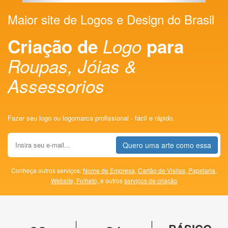
Maior site de Logos e Design do Brasil
Criação de
Logo
para
Roupas, Jóias &
Assessorios
Fazer seu logo ou logomarca profissional - fácil e rápido.
Quero uma arte como essa
Conheça outros serviços:
Nome de Empresa,
Cartão de Visitas,
Papelaria,
Website,
Folheto,
e outros
serviços de criação