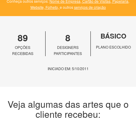
Conheça outros serviços:
Nome de Empresa,
Cartão de Visitas,
Papelaria,
Website,
Folheto,
e outros
serviços de criação
89
8
BÁSICO
PLANO ESCOLHIDO
OPÇÕES
DESIGNERS
RECEBIDAS
PARTICIPANTES
INICIADO EM: 5/10/2011
Veja algumas das artes que o
cliente recebeu: