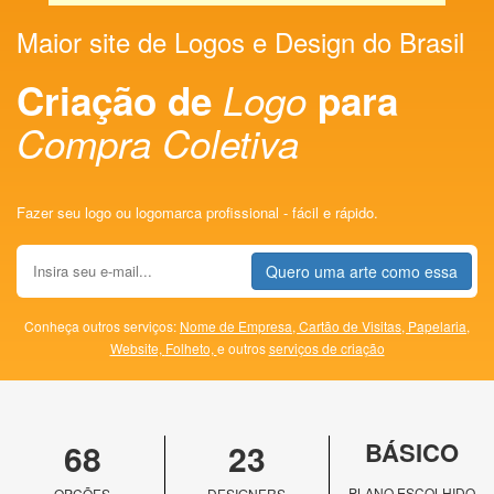
Maior site de Logos e Design do Brasil
Criação de
Logo
para
Compra Coletiva
Fazer seu logo ou logomarca profissional - fácil e rápido.
Quero uma arte como essa
Conheça outros serviços:
Nome de Empresa,
Cartão de Visitas,
Papelaria,
Website,
Folheto,
e outros
serviços de criação
68
23
BÁSICO
PLANO ESCOLHIDO
OPÇÕES
DESIGNERS