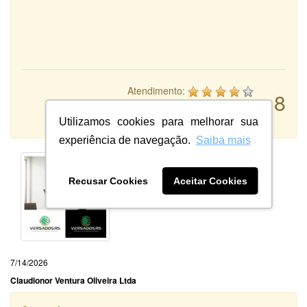
Atendimento:
8
Qualidade:
Sistema:
Utilizamos cookies para melhorar sua
experiência de navegação.
Saiba mais
Recusar Cookies
Aceitar Cookies
7/14/2026
Claudionor Ventura Oliveira Ltda