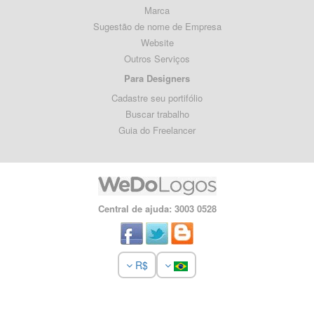
Marca
Sugestão de nome de Empresa
Website
Outros Serviços
Para Designers
Cadastre seu portifólio
Buscar trabalho
Guia do Freelancer
Central de ajuda: 3003 0528
R$