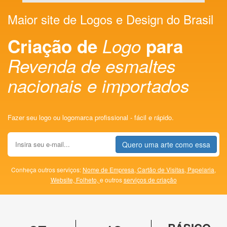
Maior site de Logos e Design do Brasil
Criação de
Logo
para
Revenda de esmaltes
nacionais e importados
Fazer seu logo ou logomarca profissional - fácil e rápido.
Quero uma arte como essa
Conheça outros serviços:
Nome de Empresa,
Cartão de Visitas,
Papelaria,
Website,
Folheto,
e outros
serviços de criação