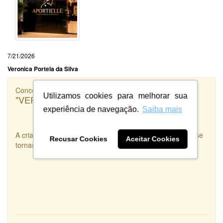
7/21/2026
Veronica Portela da Silva
Concorrência
Utilizamos cookies para melhorar sua
"VERSADOS.RS"
experiência de navegação.
Saiba mais
A criatividade e disponibilidade são duas qualidades que se
Recusar Cookies
Aceitar Cookies
tornam uma Arte real. Criatividade e Disponibilidade.