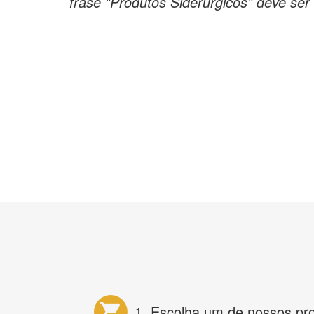
frase "Produtos Siderúrgicos" deve ser 
1. Escolha um de nossos pr