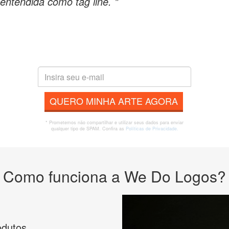
entendida como tag line. "
QUERO MINHA ARTE AGORA
* Prometemos não compartilhar e utilizar seus dados para enviar
qualquer tipo de SPAM. Confira as
Políticas de Privacidade.
Como funciona a We Do Logos?
odutos