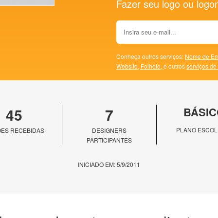
Fazer seu logo ou logoma
Conheça outros serviços:
Nome de Em
Website,
Folheto,
e outros
serviços de
45
7
BÁSIC
PLANO ESCOL
ES RECEBIDAS
DESIGNERS
PARTICIPANTES
INICIADO EM: 5/9/2011