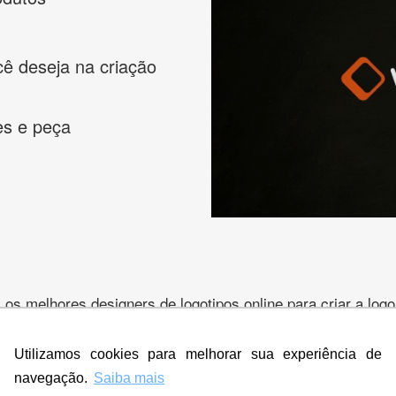
cê deseja na criação
es e peça
s melhores designers de logotipos online para criar a lo
 banner, cartão de visita, folder, flyer, website e muito mai
Utilizamos cookies para melhorar sua experiência de
navegação.
Saiba mais