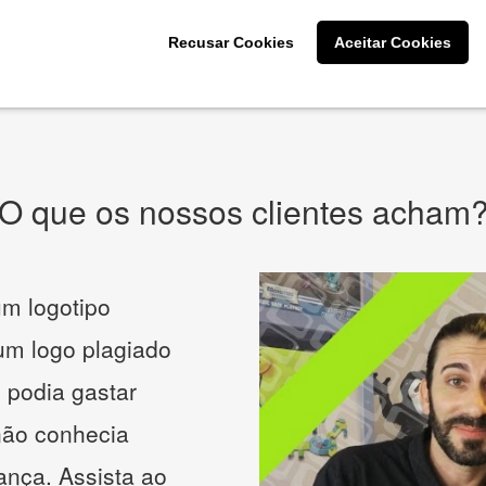
CRIE SUA MARCA
Recusar Cookies
Aceitar Cookies
* Prometemos não compartilhar e utilizar seus dados para enviar
qualquer tipo de SPAM. Confira as
Políticas de Privacidade.
O que os nossos clientes acham
m logotipo
 um logo plagiado
 podia gastar
não conhecia
ança. Assista ao