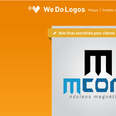
Preços
Portfólio
Arte final escolhida pelo cliente