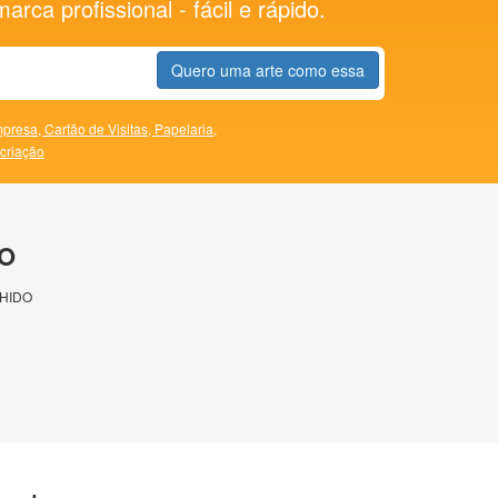
rca profissional - fácil e rápido.
Quero uma arte como essa
presa,
Cartão de Visitas,
Papelaria,
 criação
O
HIDO