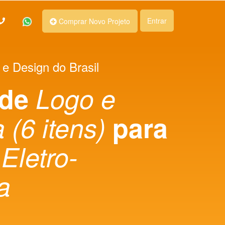
Entrar
Comprar Novo Projeto
 e Design do Brasil
 de
Logo e
 (6 itens)
para
 Eletro-
a