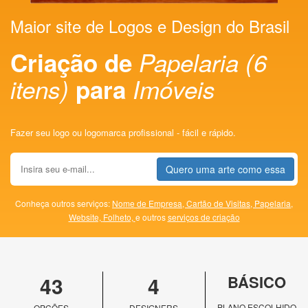
Maior site de Logos e Design do Brasil
Criação de
Papelaria (6
itens)
para
Imóveis
Fazer seu logo ou logomarca profissional - fácil e rápido.
Quero uma arte como essa
Conheça outros serviços:
Nome de Empresa,
Cartão de Visitas,
Papelaria,
Website,
Folheto,
e outros
serviços de criação
43
4
BÁSICO
PLANO ESCOLHIDO
OPÇÕES
DESIGNERS