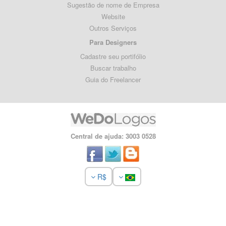
Sugestão de nome de Empresa
Website
Outros Serviços
Para Designers
Cadastre seu portifólio
Buscar trabalho
Guia do Freelancer
Central de ajuda: 3003 0528
R$