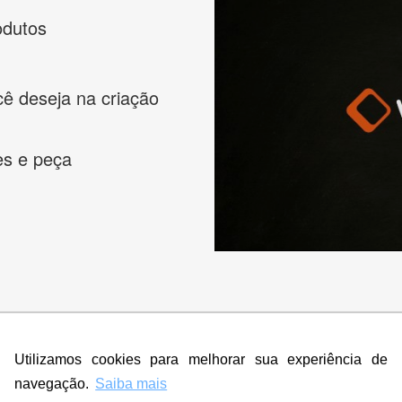
odutos
cê deseja na criação
es e peça
s melhores designers de logotipos online para criar a lo
 banner, cartão de visita, folder, flyer, website e muito mai
Utilizamos cookies para melhorar sua experiência de
navegação.
Saiba mais