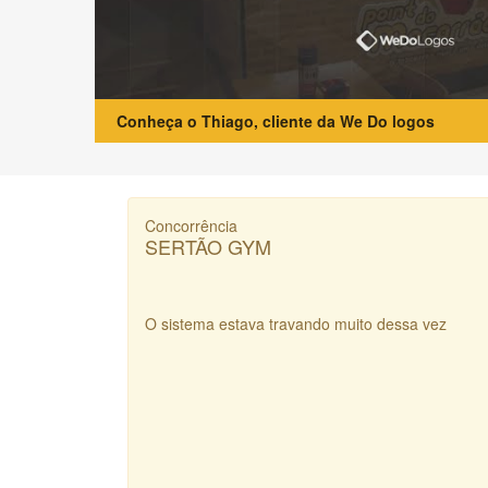
Conheça o Thiago, cliente da We Do logos
Concorrência
SERTÃO GYM
O sistema estava travando muito dessa vez