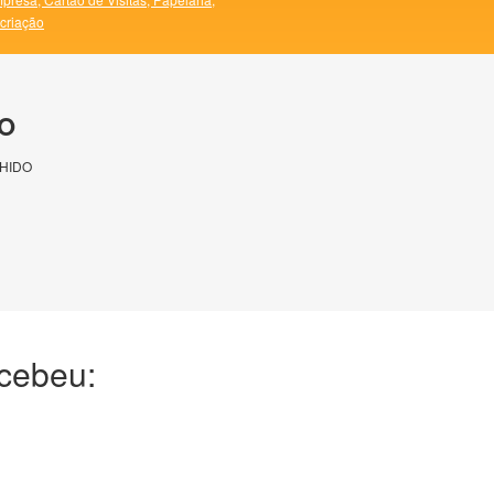
 criação
O
HIDO
ecebeu: