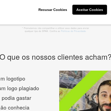
Recusar Cookies
Aceitar Cookies
CRIE SUA MARCA
* Prometemos não compartilhar e utilizar seus dados para enviar
qualquer tipo de SPAM. Confira as
Políticas de Privacidade.
O que os nossos clientes acham
m logotipo
 um logo plagiado
 podia gastar
não conhecia