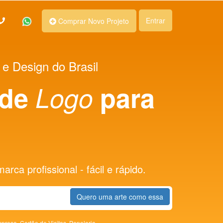
Entrar
Comprar Novo Projeto
 e Design do Brasil
 de
Logo
para
rca profissional - fácil e rápido.
Quero uma arte como essa
presa,
Cartão de Visitas,
Papelaria,