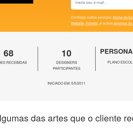
Conheça outros serviços:
Nome de Em
Website,
Folheto,
e outros
serviços de
68
10
PERSONA
PLANO ESCOL
ES RECEBIDAS
DESIGNERS
PARTICIPANTES
INICIADO EM: 5/5/2011
lgumas das artes que o cliente r