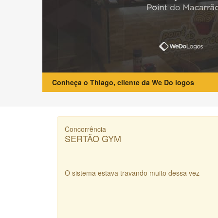
Conheça o Thiago, cliente da We Do logos
Concorrência
SERTÃO GYM
O sistema estava travando muito dessa vez