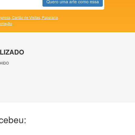
Quero uma arte como essa
presa,
Cartão de Visitas,
Papelaria,
 criação
LIZADO
HIDO
ecebeu: