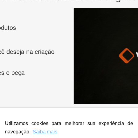
odutos
cê deseja na criação
es e peça
Utilizamos cookies para melhorar sua experiência de
navegação.
Saiba mais
s melhores designers de logotipos online para criar a lo