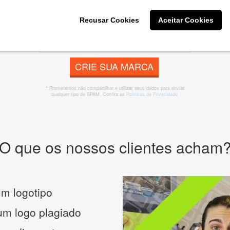
 banner, cartão de visita, folder, flyer, website e muito mai
Recusar Cookies
Aceitar Cookies
CRIE SUA MARCA
* Prometemos não compartilhar e utilizar seus dados para enviar
qualquer tipo de SPAM. Confira as
Políticas de Privacidade.
O que os nossos clientes acham
m logotipo
 um logo plagiado