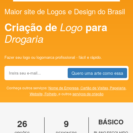
Maior site de Logos e Design do Brasil
Criação de
Logo
para
Drogaria
Fazer seu logo ou logomarca profissional - fácil e rápido.
Quero uma arte como essa
Conheça outros serviços:
Nome de Empresa,
Cartão de Visitas,
Papelaria,
Website,
Folheto,
e outros
serviços de criação
26
9
BÁSICO
PLANO ESCOLHIDO
OPÇÕES
DESIGNERS