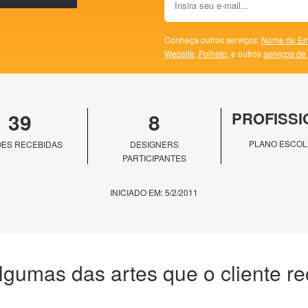
Conheça outros serviços:
Nome de Em
Website,
Folheto,
e outros
serviços de
39
8
PROFISSI
PLANO ESCOL
ES RECEBIDAS
DESIGNERS
PARTICIPANTES
INICIADO EM: 5/2/2011
lgumas das artes que o cliente r