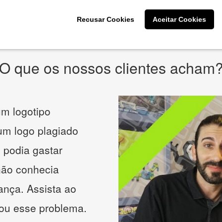
* Prometemos não compartilhar e utilizar seus dados para enviar
qualquer tipo de SPAM. Confira as
Políticas de Privacidade.
Recusar Cookies
Aceitar Cookies
O que os nossos clientes acham
m logotipo
 um logo plagiado
 podia gastar
não conhecia
ança. Assista ao
nou esse problema.