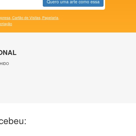
Quero uma arte como essa
presa,
Cartão de Visitas,
Papelaria,
 criação
ONAL
HIDO
ecebeu: