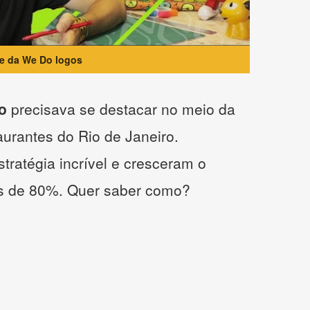
te da We Do logos
o
precisava se destacar no meio da
taurantes do Rio de Janeiro.
tratégia incrível e cresceram o
s de 80%. Quer saber como?