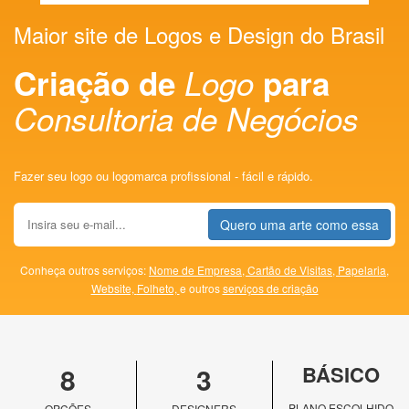
Maior site de Logos e Design do Brasil
Criação de
Logo
para
Consultoria de Negócios
Fazer seu logo ou logomarca profissional - fácil e rápido.
Quero uma arte como essa
Conheça outros serviços:
Nome de Empresa,
Cartão de Visitas,
Papelaria,
Website,
Folheto,
e outros
serviços de criação
8
3
BÁSICO
PLANO ESCOLHIDO
OPÇÕES
DESIGNERS