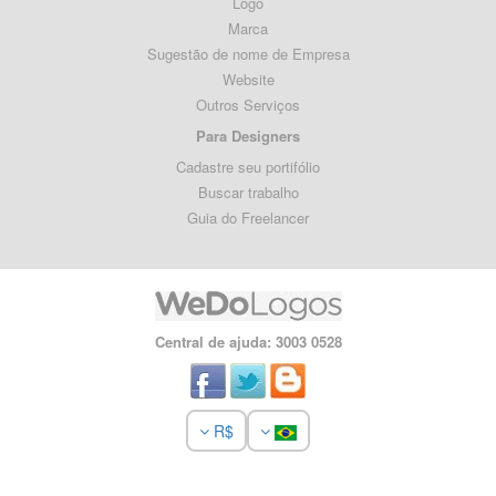
Logo
Marca
Sugestão de nome de Empresa
Website
Outros Serviços
Para Designers
Cadastre seu portifólio
Buscar trabalho
Guia do Freelancer
Central de ajuda: 3003 0528
R$