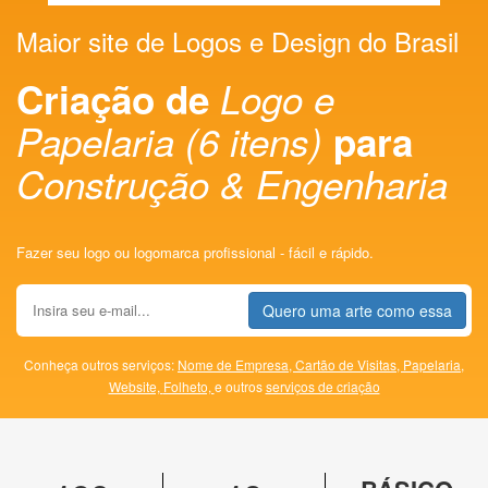
Maior site de Logos e Design do Brasil
Criação de
Logo e
Papelaria (6 itens)
para
Construção & Engenharia
Fazer seu logo ou logomarca profissional - fácil e rápido.
Quero uma arte como essa
Conheça outros serviços:
Nome de Empresa,
Cartão de Visitas,
Papelaria,
Website,
Folheto,
e outros
serviços de criação