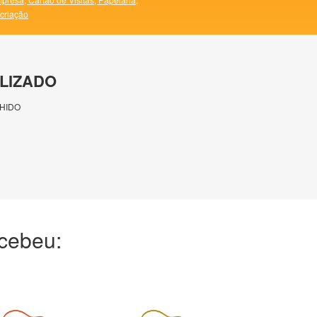
 criação
LIZADO
HIDO
ecebeu: