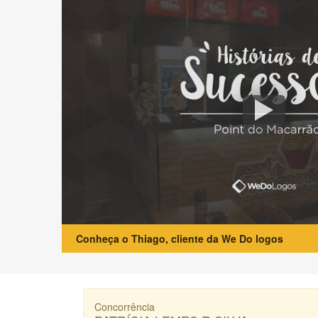
Conheça o Thiago, cliente da We Do logos
Concorrência