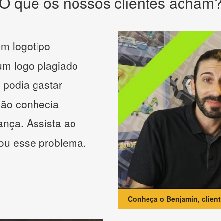
O que os nossos clientes acham
m logotipo
 um logo plagiado
 podia gastar
não conhecia
ança. Assista ao
nou esse problema.
Conheça o Benjamin, clien