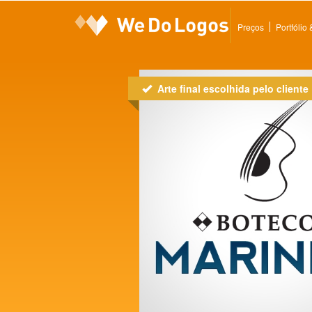
Preços
Portfólio
Arte final escolhida pelo cliente