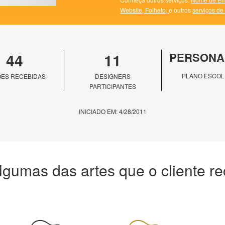
Website,
Folheto,
e outros
serviços de
44
11
PERSONA
PLANO ESCOL
ES RECEBIDAS
DESIGNERS
PARTICIPANTES
INICIADO EM: 4/28/2011
lgumas das artes que o cliente r