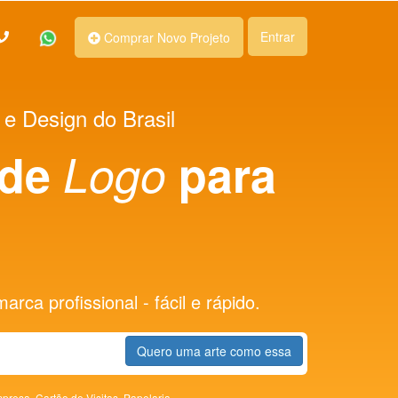
Entrar
Comprar Novo Projeto
 e Design do Brasil
 de
Logo
para
rca profissional - fácil e rápido.
Quero uma arte como essa
presa,
Cartão de Visitas,
Papelaria,