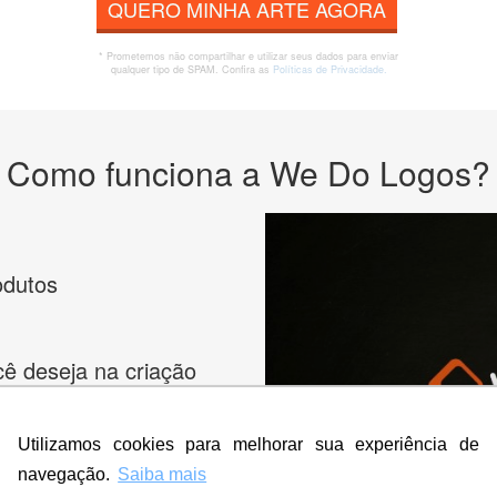
QUERO MINHA ARTE AGORA
* Prometemos não compartilhar e utilizar seus dados para enviar
qualquer tipo de SPAM. Confira as
Políticas de Privacidade.
Como funciona a We Do Logos?
odutos
cê deseja na criação
es e peça
Utilizamos cookies para melhorar sua experiência de
navegação.
Saiba mais