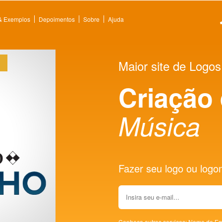
 & Exemplos
Depoimentos
Sobre
Ajuda
Maior site de Logos
Criação
Música
Fazer seu logo ou logoma
Conheça outros serviços:
Nome de Em