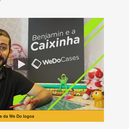
?
te da We Do logos