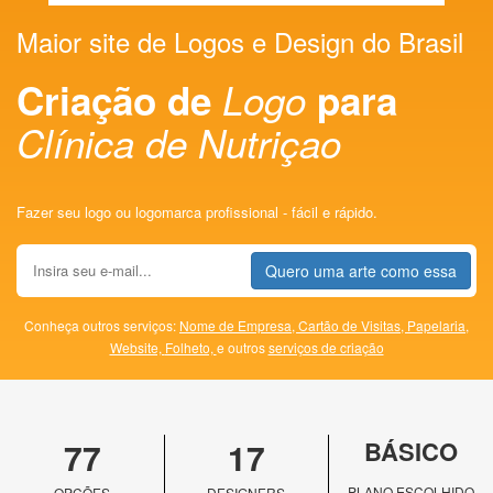
Maior site de Logos e Design do Brasil
Criação de
Logo
para
Clínica de Nutriçao
Fazer seu logo ou logomarca profissional - fácil e rápido.
Quero uma arte como essa
Conheça outros serviços:
Nome de Empresa,
Cartão de Visitas,
Papelaria,
Website,
Folheto,
e outros
serviços de criação
77
17
BÁSICO
PLANO ESCOLHIDO
OPÇÕES
DESIGNERS