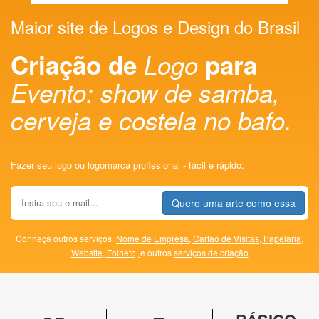
Maior site de Logos e Design do Brasil
Criação de
Logo
para
Evento: show de samba,
cerveja e costela no bafo.
Fazer seu logo ou logomarca profissional - fácil e rápido.
Quero uma arte como essa
Conheça outros serviços:
Nome de Empresa,
Cartão de Visitas,
Papelaria,
Website,
Folheto,
e outros
serviços de criação