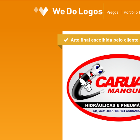
Preços
Portfólio
Arte final escolhida pelo cliente