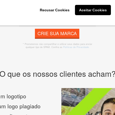
 banner, cartão de visita, folder, flyer, website e muito mai
Recusar Cookies
Aceitar Cookies
CRIE SUA MARCA
* Prometemos não compartilhar e utilizar seus dados para enviar
qualquer tipo de SPAM. Confira as
Políticas de Privacidade.
O que os nossos clientes acham
m logotipo
 um logo plagiado