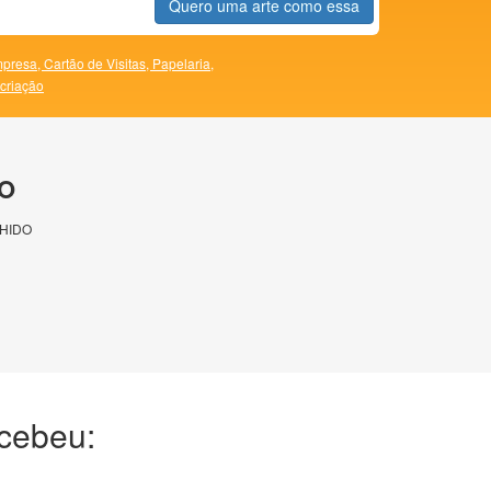
Quero uma arte como essa
presa,
Cartão de Visitas,
Papelaria,
 criação
O
HIDO
ecebeu: