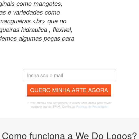
iginais como mangotes,
tas e variedades como
e mangueiras.<br> que no
iras hidraulica , flexivel,
endemos algumas peças para
QUERO MINHA ARTE AGORA
* Prometemos não compartilhar e utilizar seus dados para enviar
qualquer tipo de SPAM. Confira as
Políticas de Privacidade.
Como funciona a We Do Logos?