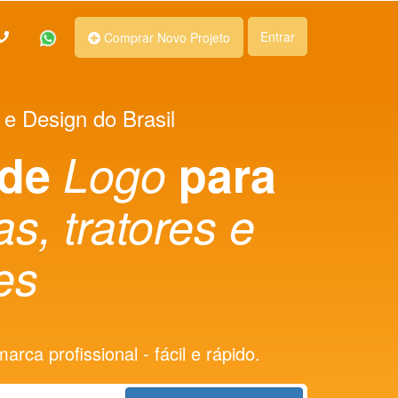
Entrar
Comprar Novo Projeto
 e Design do Brasil
 de
Logo
para
s, tratores e
es
rca profissional - fácil e rápido.