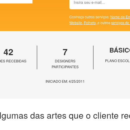
Conheça outros serviços:
Nome de Em
Website,
Folheto,
e outros
serviços de
42
7
BÁSIC
PLANO ESCOL
ES RECEBIDAS
DESIGNERS
PARTICIPANTES
INICIADO EM: 4/25/2011
lgumas das artes que o cliente r