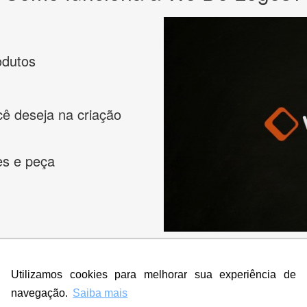
odutos
cê deseja na criação
es e peça
Utilizamos cookies para melhorar sua experiência de
navegação.
Saiba mais
s melhores designers de logotipos online para criar a lo