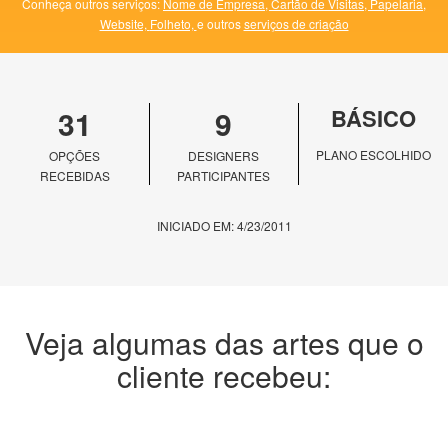
Conheça outros serviços:
Nome de Empresa,
Cartão de Visitas,
Papelaria,
Website,
Folheto,
e outros
serviços de criação
31
9
BÁSICO
PLANO ESCOLHIDO
OPÇÕES
DESIGNERS
RECEBIDAS
PARTICIPANTES
INICIADO EM: 4/23/2011
Veja algumas das artes que o
cliente recebeu: