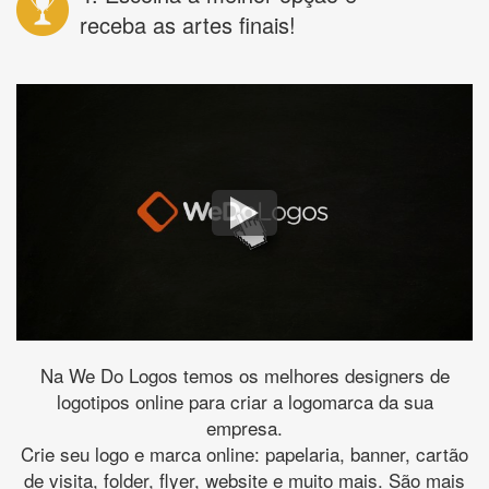
receba as artes finais!
Na We Do Logos temos os melhores designers de
logotipos online para criar a logomarca da sua
empresa.
Crie seu logo e marca online: papelaria, banner, cartão
de visita, folder, flyer, website e muito mais. São mais