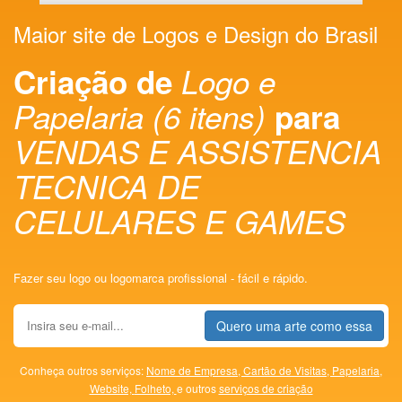
Maior site de Logos e Design do Brasil
Criação de
Logo e
Papelaria (6 itens)
para
VENDAS E ASSISTENCIA
TECNICA DE
CELULARES E GAMES
Fazer seu logo ou logomarca profissional - fácil e rápido.
Quero uma arte como essa
Conheça outros serviços:
Nome de Empresa,
Cartão de Visitas,
Papelaria,
Website,
Folheto,
e outros
serviços de criação