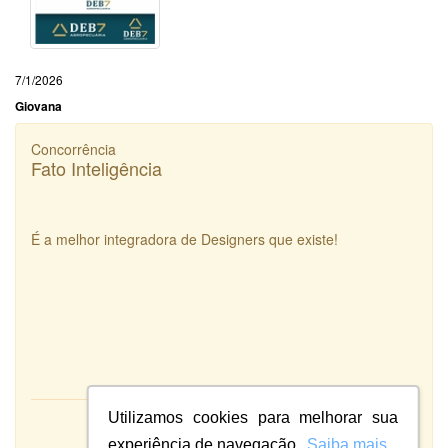
7/1/2026
Giovana
Concorrência
Fato Inteligência
É a melhor integradora de Designers que existe!
Utilizamos cookies para melhorar sua
Atendimento:
10
experiência de navegação.
Saiba mais