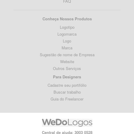
FAQ
Conheça Nossos Produtos
Logotipo
Logomarca
Logo
Marca
Sugestão de nome de Empresa
Website
Outros Serviços
Para Designers
Cadastre seu portifólio
Buscar trabalho
Guia do Freelancer
Central de ajuda: 3003 0528