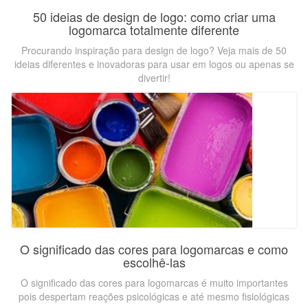
50 ideias de design de logo: como criar uma
logomarca totalmente diferente
Procurando inspiração para design de logo? Veja mais de 50
ideias diferentes e inovadoras para usar em logos ou apenas se
divertir!
O significado das cores para logomarcas e como
escolhê-las
O significado das cores para logomarcas é muito importantes
pois despertam reações psicológicas e até mesmo fisiológicas